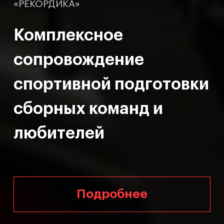
«РЕКОРДИКА»
«РЕКОРДИКА»
«РЕКОРДИКА»
Комплексное
Комплексное
Комплексное
сопровождение
сопровождение
сопровождение
спортивной подготовки
спортивной подготовки
спортивной подготовки
сборных команд и
сборных команд и
сборных команд и
любителей
любителей
любителей
Подробнее
Подробнее
Подробнее