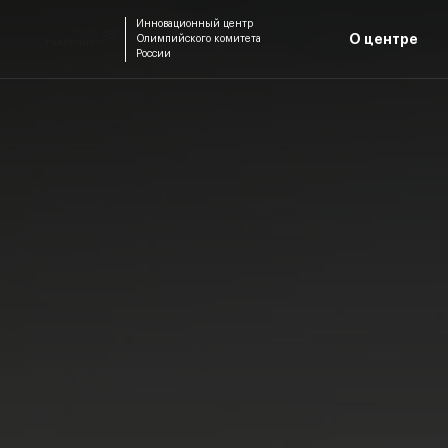
Инновационный центр
О центре
Олимпийского комитета
России
Спецпроекты
Конса