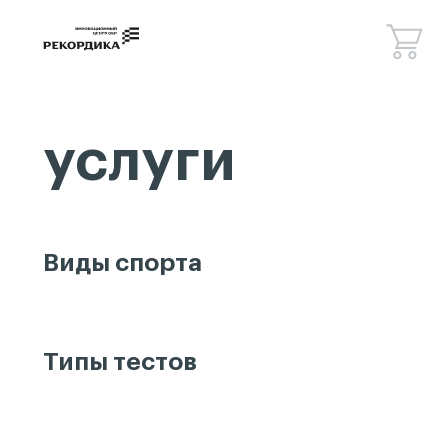
услуги
Спецпроекты
Консалтинг
Сведения об образовательной
организации
Новости
Контакты
Виды спорта
Типы тестов