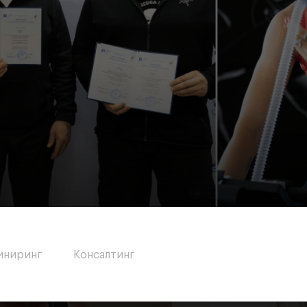
иниринг
Консалтинг