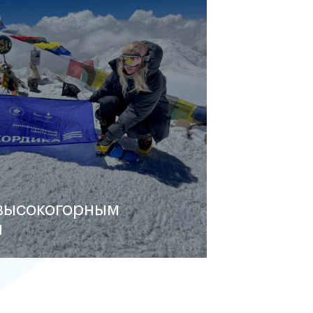
 высокогорным
м