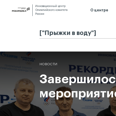
Инновационный центр
О центре
Олимпийского комитета
России
Спецпроекты
Конса
НОВОСТИ
Завершилось
мероприятие