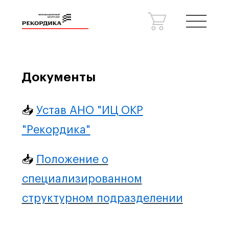
Документы
Спецпроекты
Консалтинг
Сведения об образовательной
📥
Устав АНО "ИЦ ОКР
организации
Новости
Контакты
"Рекордика"
📥
Положение о
специализированном
структурном подразделении